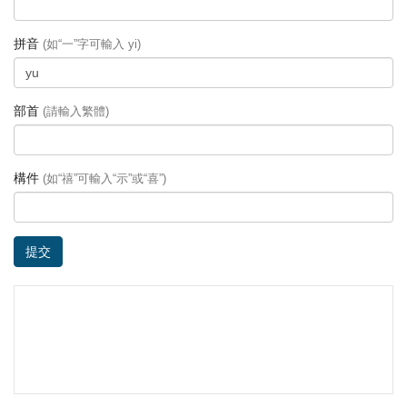
拼音
(如“一”字可輸入 yi)
部首
(請輸入繁體)
構件
(如“禧”可輸入“示”或“喜”)
提交