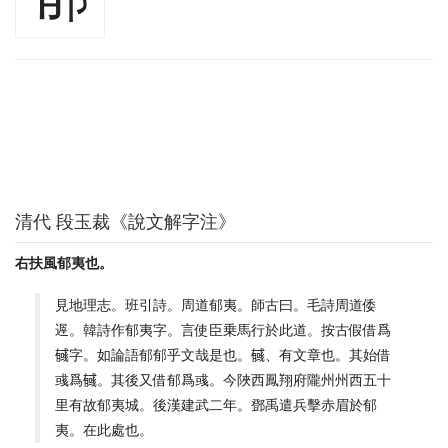
清代 段玉裁《說文解字注》
右扶風郁夷也。
見地理志。班引詩。周道郁夷。師古曰。毛詩周道倭
遟。韓詩作郁夷字。言使臣乗馬行於此道。按古假借爲
𢒰字。如論語郁郁乎文哉是也。𢒰、有文章也。其始借
彧爲𢒰。其後又借郁爲彧。今陜西鳳翔府隴州州西五十
里有故郁夷城。後漢建武二年。鄧禹遣兵擊赤眉於郁
夷。在此處也。