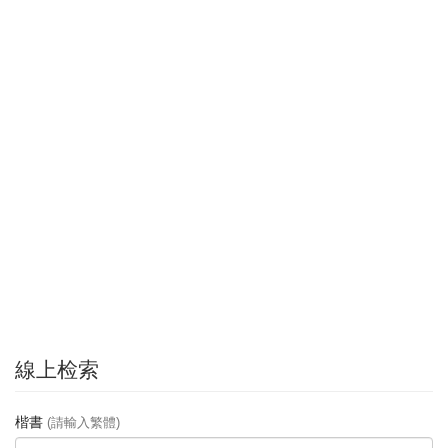
線上检索
楷書
(請輸入繁體)