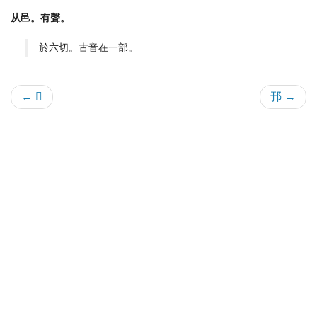
从邑。有聲。
於六切。古音在一部。
← 𧸇
邘 →