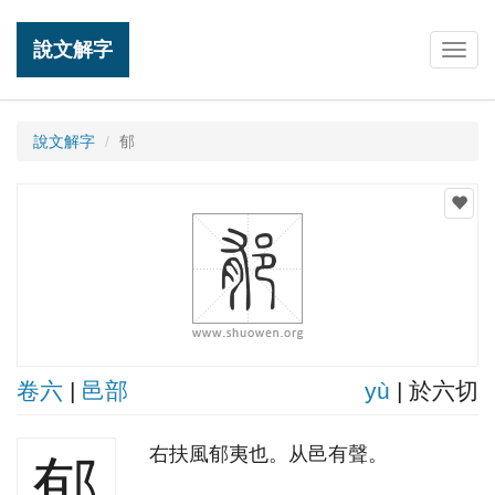
說文解字
Togg
navig
說文解字
郁
卷六
|
邑部
yù
| 於六切
右扶風郁夷也。从邑有聲。
郁