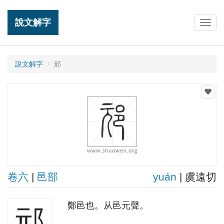
說文解字
Togg
navig
說文解字
邧
卷六
|
邑部
yuán
| 虞遠切
鄭邑也。从邑元聲。
邧