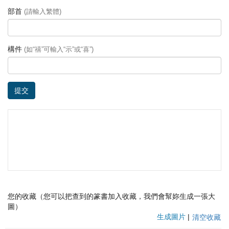
部首
(請輸入繁體)
構件
(如“禧”可輸入“示”或“喜”)
提交
您的收藏（您可以把查到的篆書加入收藏，我們會幫妳生成一張大
圖）
生成圖片
|
清空收藏