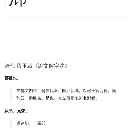
清代 段玉裁《說文解字注》
鄭邑也。
左傳文四年。晉矦伐秦。圍邧新城。以報王官之役。廣
韵云。秦邑名。是也。今左傳鄭地無名邧者。
从邑。元聲。
虞遠切。十四部。