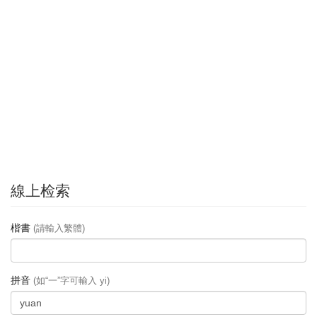
線上检索
楷書
(請輸入繁體)
拼音
(如“一”字可輸入 yi)