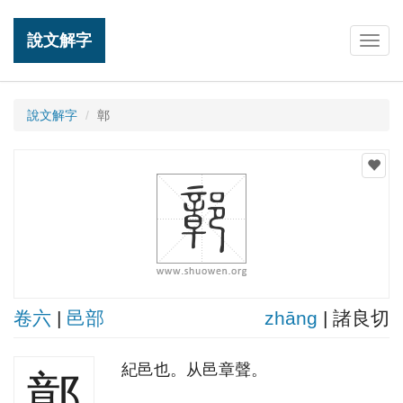
說文解字
Togg
navig
說文解字
鄣
卷六
|
邑部
zhānɡ
| 諸良切
紀邑也。从邑章聲。
鄣