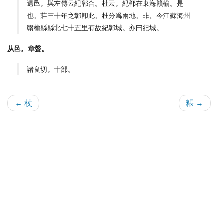
遺邑。與左傳云紀鄣合。杜云。紀鄣在東海贛榆。是
也。莊三十年之鄣卽此。杜分爲兩地。非。今江蘇海州
贛榆縣縣北七十五里有故紀鄣城。亦曰紀城。
从邑。章聲。
諸良切。十部。
← 杖
粻 →