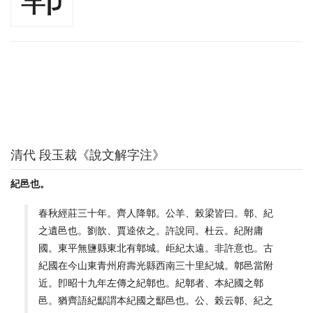
清代 段玉裁《說文解字注》
紀邑也。
春秋經莊三十年。齊人降鄣。公羊、榖梁皆曰。鄣、紀
之遺邑也。劉歆、賈逵依之。許說同。杜云。紀附庸
國。東平無鹽縣東北有鄣城。歫紀太遠。非許意也。古
紀國在今山東青州府壽光縣西南三十里紀城。鄣邑當附
近。卽昭十九年左傳之紀鄣也。紀鄣者、本紀國之鄣
邑。猶齊語紀酅謂本紀國之酅邑也。公、榖云鄣、紀之