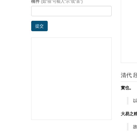
構件
(如“禧”可輸入“示”或“喜”)
提交
清代 
實也。
大易之