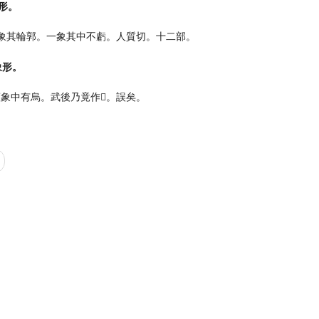
形。
○象其輪郭。一象其中不虧。人質切。十二部。
象形。
象中有烏。武後乃竟作𡆠。誤矣。