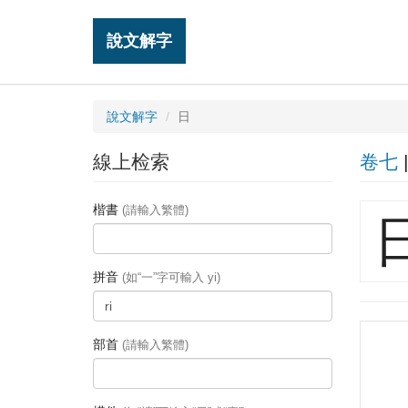
說文解字
說文解字
日
線上检索
卷七
楷書
(請輸入繁體)
拼音
(如“一”字可輸入 yi)
部首
(請輸入繁體)