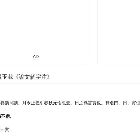
AD
段玉裁《說文解字注》
以疊韵爲訓。月令正義引春秋元命包云。日之爲言實也。釋名曰。日、實
精不虧。
故曰實。