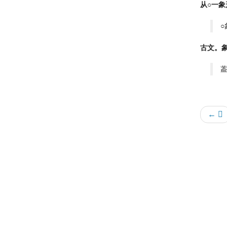
从○一象
古文。
葢
← 𨖹