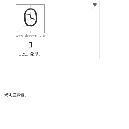
𡆠
古文。象形。
也。光明盛實也。