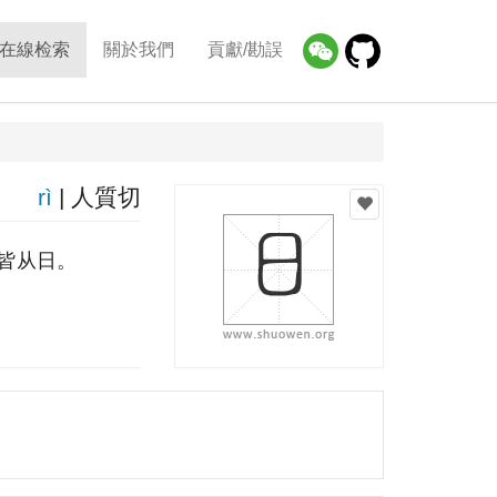
在線检索
關於我們
貢獻/勘誤
rì
| 人質切
皆从日。