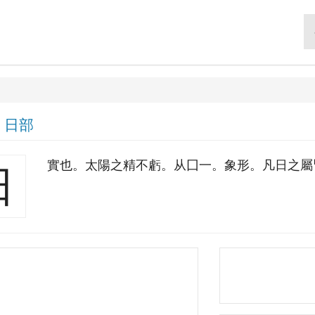
|
日部
實也。太陽之精不虧。从囗一。象形。凡日之屬
日