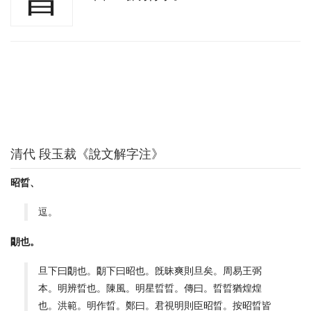
清代 段玉裁《說文解字注》
昭晢、
逗。
朙也。
旦下曰朙也。朙下曰昭也。旣昧爽則旦矣。周易王弼
本。明辨晢也。陳風。明星晢晢。傳曰。晢晢猶煌煌
也。洪範。明作晢。鄭曰。君視明則臣昭晢。按昭晢皆