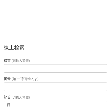
線上检索
楷書
(請輸入繁體)
拼音
(如“一”字可輸入 yi)
部首
(請輸入繁體)