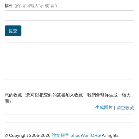
構件
(如“禧”可輸入“示”或“喜”)
提交
您的收藏（您可以把查到的篆書加入收藏，我們會幫妳生成一張大
圖）
生成圖片
|
清空收藏
© Copyright 2006-2026
說文解字
ShuoWen.ORG
All rights