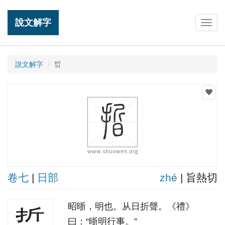
說文解字
Togg
navig
說文解字
晢
卷七
|
日部
zhé
| 旨熱切
昭晣，明也。从日折聲。《禮》
晢
曰：“晣明行事。”