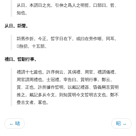
从日。本謂日之光。引伸之爲人之明哲。口部曰。哲、
知也。
从日。㪿聲。
㪿舊作折。今正。晢字日在下。或曰在旁作晣。同耳。
𣅀熱切。十五部。
禮曰。晢朙行事。
禮謂十七篇也。許序例云。其偁禮、周官。禮謂儀禮。
周官謂周禮也。士冠禮。宰告曰。質明行事。鄭云。
質、正也。許所據作晢明。以戴記禮器、昏義㒳言質明
推之。戴記多从今文。則知質明今文晢明古文也。鄭不
疊古文者。畧也。
← 暏
昭 →