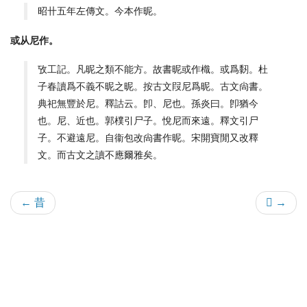
昭卄五年左傳文。今本作昵。
或从尼作。
攷工記。凡昵之類不能方。故書昵或作樴。或爲䵑。杜
子春讀爲不義不昵之昵。按古文叚尼爲昵。古文尙書。
典祀無豐於尼。釋詁云。卽、尼也。孫炎曰。卽猶今
也。尼、近也。郭樸引尸子。悅尼而來遠。釋文引尸
子。不避遠尼。自衞包改尙書作昵。宋開寶閒又改釋
文。而古文之讀不應爾雅矣。
← 昔
𣊓 →