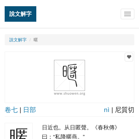
說文解字
Togg
navig
說文解字
暱
卷七
|
日部
nì
| 尼質切
日近也。从日匿聲。《春秋傳》
暱
曰：“私降暱燕。”