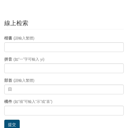
線上检索
楷書
(請輸入繁體)
拼音
(如“一”字可輸入 yi)
部首
(請輸入繁體)
構件
(如“禧”可輸入“示”或“喜”)
提交