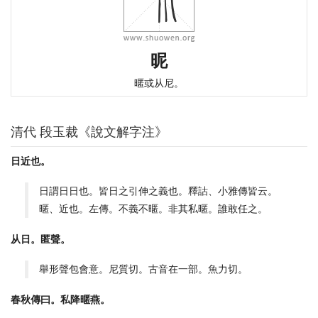
昵
暱或从尼。
清代 段玉裁《說文解字注》
日近也。
日謂日日也。皆日之引伸之義也。釋詁、小雅傳皆云。
暱、近也。左傳。不義不暱。非其私暱。誰敢任之。
从日。匿聲。
舉形聲包會意。尼質切。古音在一部。魚力切。
春秋傳曰。私降暱燕。