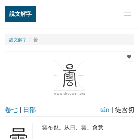
說文解字
Togg
navig
說文解字
曇
卷七
|
日部
tán
| 徒含切
雲布也。从日、雲。會意。
曇