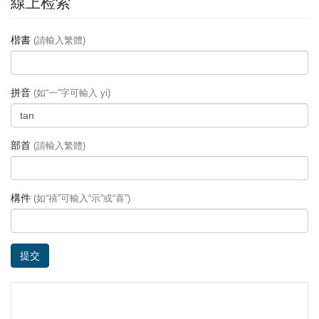
線上检索
楷書
(請輸入繁體)
拼音
(如“一”字可輸入 yi)
部首
(請輸入繁體)
構件
(如“禧”可輸入“示”或“喜”)
提交