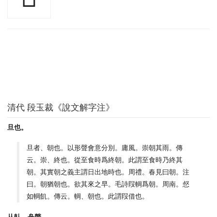
清代 段玉裁《說文解字注》
旦也。
旦者、朝也。以形聲會意分別。庸風。崇朝其雨。傳
云。崇、終也。從至食時爲終朝。此謂至食時乃終其
朝。其實朝之義主謂日出地時也。周禮。春見曰朝。注
曰。朝猶朝也。欲其來之早。毛詩叚輖爲朝。周南。惄
如輖飢。傳云。輖、朝也。此謂叚借也。