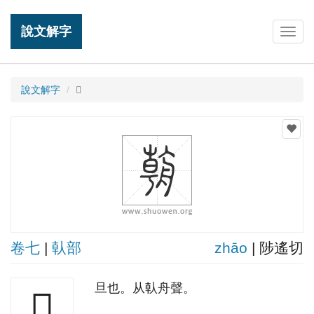
說文解字
Togg
navig
說文解字
𦩻
卷七
|
倝部
zhāo
| 陟遙切
旦也。从倝舟聲。
𦩻