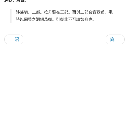
从倝。舟聲。
陟遙切。二部。按舟聲在三部。而與二部合音冣近。毛
詩以周聲之調輖爲朝。則朝非不可讀如舟也。
← 昭
旐 →