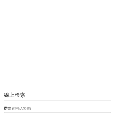
線上检索
楷書
(請輸入繁體)