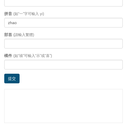
拼音
(如“一”字可輸入 yi)
部首
(請輸入繁體)
構件
(如“禧”可輸入“示”或“喜”)
提交