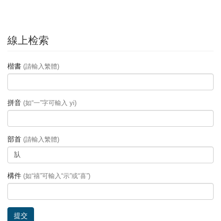
線上检索
楷書
(請輸入繁體)
拼音
(如“一”字可輸入 yi)
部首
(請輸入繁體)
構件
(如“禧”可輸入“示”或“喜”)
提交