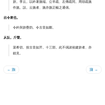
旂。李云。以鈐著旐端。公羊疏、左傳疏同。周頌疏旐
作旒。誤。云旐者、旐亦旗正幅之通偁。
㠯令衆也。
令鈐與旂疊韵。令古音如鄰。
从㫃。斤聲。
渠希切。按古音如芹。十三部。此不偁諸侯建旂者、亦
錯見。
← 旟
旞 →