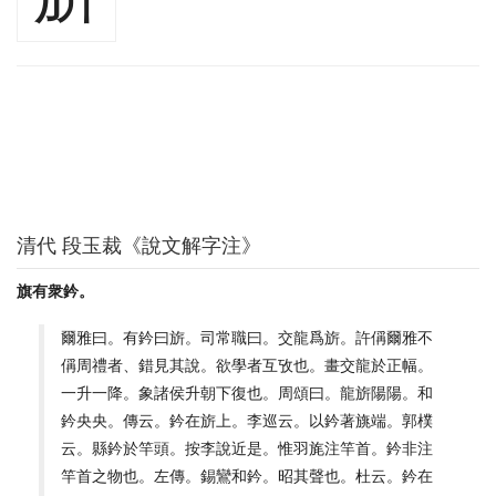
清代 段玉裁《說文解字注》
旗有衆鈐。
爾雅曰。有鈐曰旂。司常職曰。交龍爲旂。許偁爾雅不
偁周禮者、錯見其說。欲學者互攷也。畫交龍於正幅。
一升一降。象諸侯升朝下復也。周頌曰。龍旂陽陽。和
鈐央央。傳云。鈐在旂上。李巡云。以鈐著旐端。郭樸
云。縣鈐於竿頭。按李說近是。惟羽旄注竿首。鈐非注
竿首之物也。左傳。錫鸞和鈐。昭其聲也。杜云。鈐在