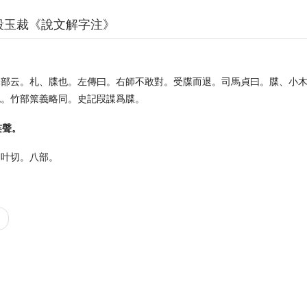
段玉裁《說文解字注》
木部云。札、牒也。左傳曰。右師不敢對。受牒而退。司馬貞曰。牒、小
也。竹部䈎義略同。史記叚諜爲牒。
枼聲。
徒叶切。八部。