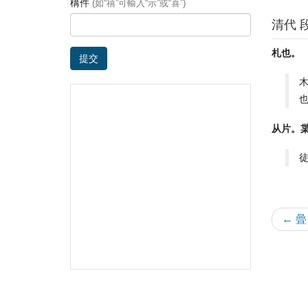
構件
(如“禧”可輸入“示”或“喜”)
清代 
札也。
提交
从片。
← 曡