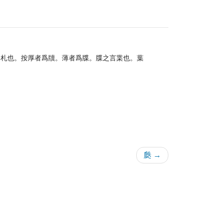
木札也。按厚者爲牘。薄者爲牒。牒之言枼也。葉
瓞 →