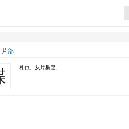
|
片部
札也。从片枼聲。
牒