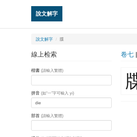
說文解字
說文解字
牒
線上检索
卷七
楷書
(請輸入繁體)
拼音
(如“一”字可輸入 yi)
部首
(請輸入繁體)