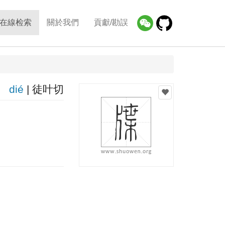
在線检索
關於我們
貢獻/勘誤
dié
| 徒叶切