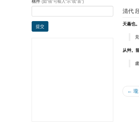
構件
(如“禧”可輸入“示”或“喜”)
清代 
天蘥也
提交
从艸。
← 瓏