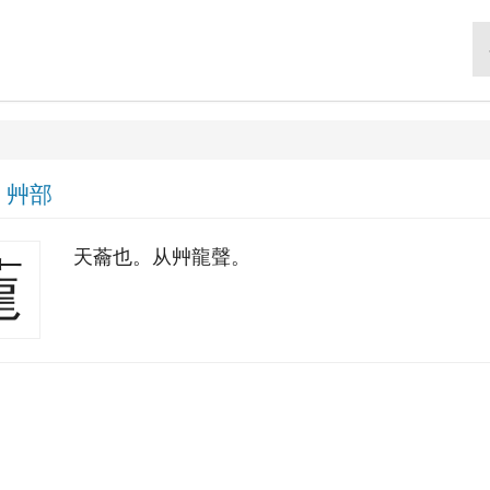
|
艸部
天蘥也。从艸龍聲。
蘢