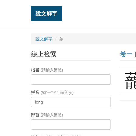
說文解字
說文解字
蘢
線上检索
卷一
楷書
(請輸入繁體)
拼音
(如“一”字可輸入 yi)
部首
(請輸入繁體)