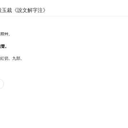
段玉裁《說文解字注》
。
見釋艸。
龍聲。
盧紅切。九部。