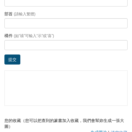
部首
(請輸入繁體)
構件
(如“禧”可輸入“示”或“喜”)
提交
您的收藏（您可以把查到的篆書加入收藏，我們會幫妳生成一張大
圖）