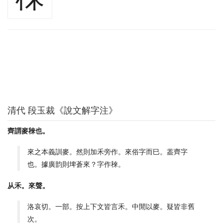
清代 段玉裁《說文解字注》
齊謂麥䅘也。
來之本義訓麥。然則加禾旁作。來俗字而巳。葢齊字
也。據廣韵則埤蒼來？字作䅘。
从禾。來聲。
洛哀切。一部。按上下文皆言禾。中閒以麥。疑皆非舊
次。