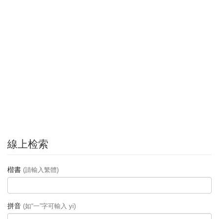
線上检索
楷書
(請輸入繁體)
拼音
(如“一”字可輸入 yi)