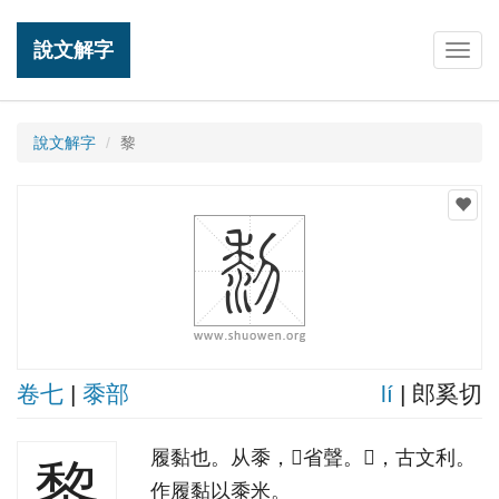
說文解字
Togg
navig
說文解字
黎
卷七
|
黍部
lí
| 郎奚切
履黏也。从黍，𥝢省聲。𥝢，古文利。
黎
作履黏以黍米。