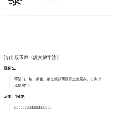
清代 段玉裁《說文解字注》
履黏也。
釋詁曰。黎、衆也。衆之義行而履黏之義廢矣。古亦以
爲黧黑字。
从黍。𥝤省聲。
𥝤省者、不欲重禾也。郞奚切。十五部。