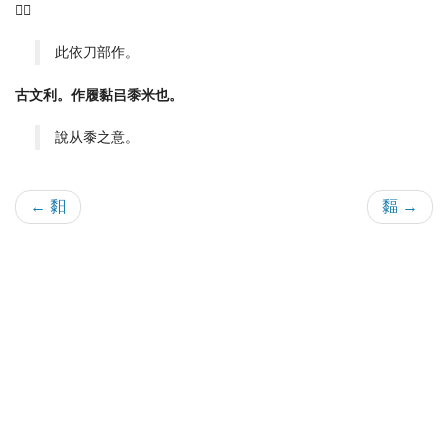
𥝤、
此依刀部作。
古文利。作履黏㠯黍米也。
說从黍之意。
← 䵒
䵗 →