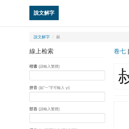
說文解字
說文解字
敊
線上检索
卷七
楷書
(請輸入繁體)
拼音
(如“一”字可輸入 yi)
部首
(請輸入繁體)