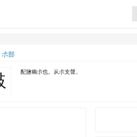
|
尗部
配鹽幽尗也。从尗支聲。
敊