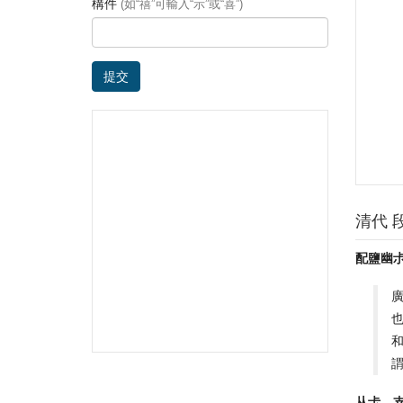
構件
(如“禧”可輸入“示”或“喜”)
提交
清代 
配鹽幽
从尗。