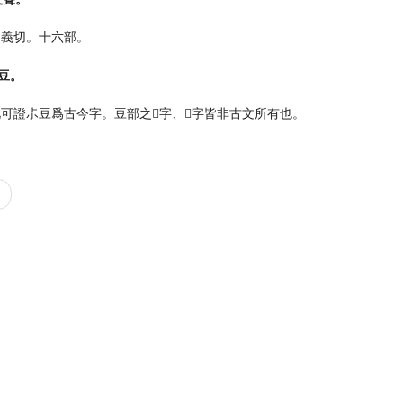
是義切。十六部。
从豆。
可證尗豆爲古今字。豆部之𧯦字、𧯡字皆非古文所有也。