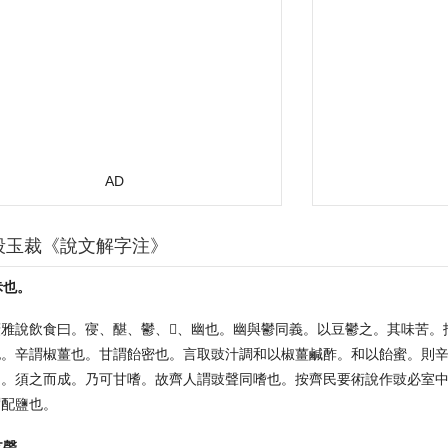
AD
段玉裁《說文解字注》
尗也。
廣雅說飲食曰。寑、䤁、鬱、𠪮、幽也。幽與鬱同義。以豆鬱之。其味苦
也。辛謂椒薑也。甘謂飴密也。言取豉汁調和以椒薑鹹酢。和以飴蜜。則
和。須之而成。乃可甘嗜。故齊人謂豉聲同嗜也。按齊民要術說作豉必室
謂配鹽也。
支聲。