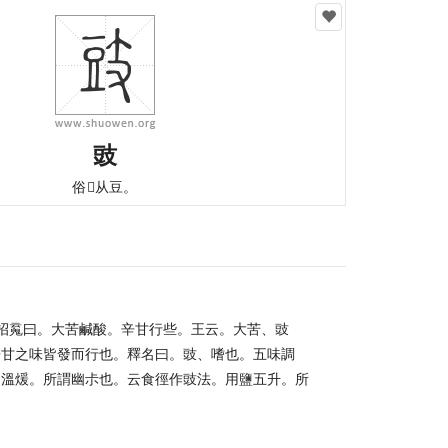
豉
俗𢻃从豆。
。招䰟曰。大苦鹹酸。辛甘行些。王云。大苦、豉
辛甘之味皆發而行也。釋名曰。豉、嗜也。五味調
中溫煖。所謂幽尗也。云食徑作豉法。用鹽五升。所