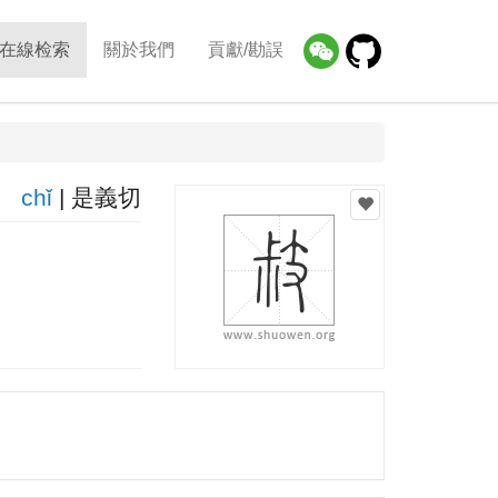
在線检索
關於我們
貢獻/勘誤
chǐ
| 是義切