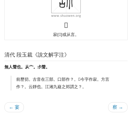
𧧌
寂{𡧯}或从言。
清代 段玉裁《說文解字注》
無人聲也。从宀。尗聲。
前歷切。古音在三部。口部作？。𡧯今字作寂。方言
作？。云靜也。江湘九嶷之郊謂之？。
← 宴
察 →