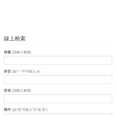
線上检索
楷書
(請輸入繁體)
拼音
(如“一”字可輸入 yi)
部首
(請輸入繁體)
構件
(如“禧”可輸入“示”或“喜”)