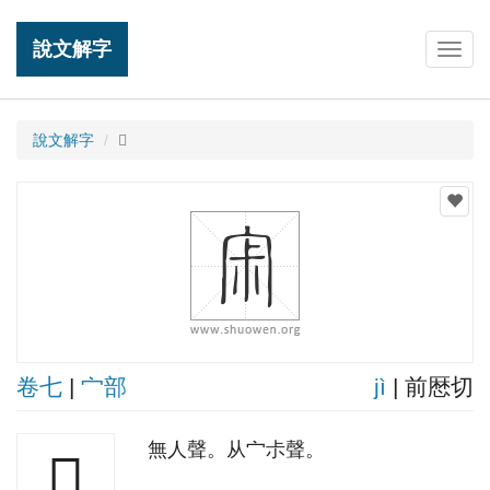
說文解字
Togg
navig
說文解字
𡧯
卷七
|
宀部
jì
| 前厯切
無人聲。从宀尗聲。
𡧯