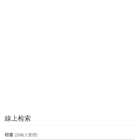
線上检索
楷書
(請輸入繁體)