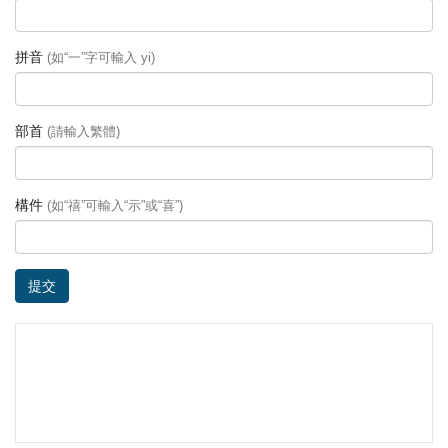
拼音
(如“一”字可輸入 yi)
部首
(請輸入繁體)
構件
(如“禧”可輸入“示”或“喜”)
提交