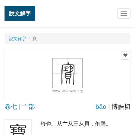
說文解字
Togg
navig
說文解字
寶
卷七
|
宀部
bǎo
| 博皓切
珍也。从宀从王从貝，缶聲。
寶