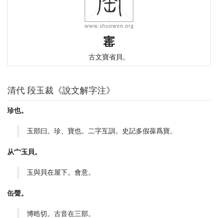
寚
古文寶省貝。
清代 段玉裁《說文解字注》
珍也。
玉部曰。珍、寶也。二字互訓。史記多假葆爲寶。
从宀玉貝。
玉與貝在屋下。會意。
缶聲。
博晧切。古音在三部。