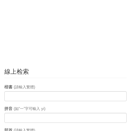
線上检索
楷書
(請輸入繁體)
拼音
(如“一”字可輸入 yi)
部首
(請輸入繁體)