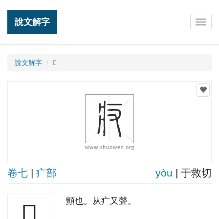
說文解字
Togg
navig
說文解字
𤴨
卷七
|
疒部
yòu
| 于救切
顫也。从疒又聲。
𤴨