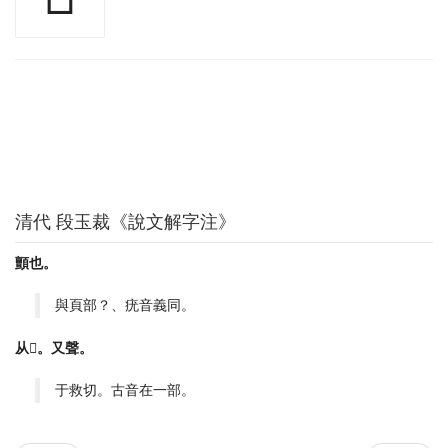
清代 段玉裁《說文解字注》
顫也。
與頁部？、疣音義同。
从𤕫。又聲。
于救切。古音在一部。