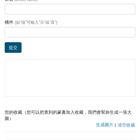
構件
(如“禧”可輸入“示”或“喜”)
提交
您的收藏（您可以把查到的篆書加入收藏，我們會幫妳生成一張大
圖）
生成圖片
|
清空收藏