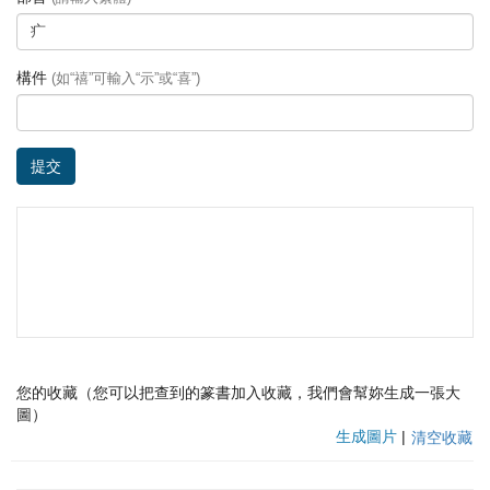
構件
(如“禧”可輸入“示”或“喜”)
提交
您的收藏（您可以把查到的篆書加入收藏，我們會幫妳生成一張大
圖）
生成圖片
|
清空收藏