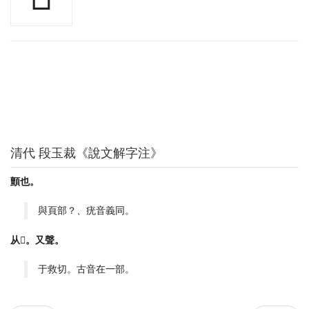
清代 段玉裁《說文解字注》
顫也。
與頁部？、疣音義同。
从𤕫。又聲。
于救切。古音在一部。