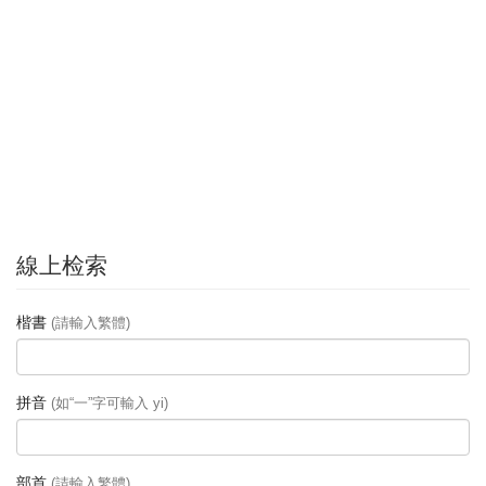
線上检索
楷書
(請輸入繁體)
拼音
(如“一”字可輸入 yi)
部首
(請輸入繁體)