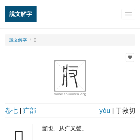
說文解字
Togg
navig
說文解字
𤴨
卷七
|
疒部
yòu
| 于救切
顫也。从疒又聲。
𤴨