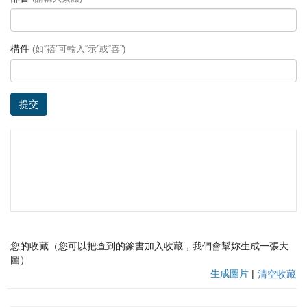
構件
(如“禧”可輸入“示”或“喜”)
提交
您的收藏（您可以把查到的篆書加入收藏，我們會幫妳生成一張大
圖）
生成圖片
|
清空收藏