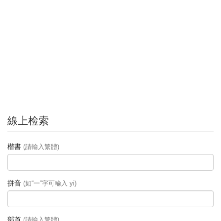
線上检索
楷書
(請輸入繁體)
拼音
(如“一”字可輸入 yi)
部首
(請輸入繁體)