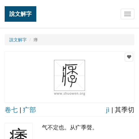
說文解字
Togg
navig
說文解字
痵
卷七
|
疒部
jì
| 其季切
气不定也。从疒季聲。
痵