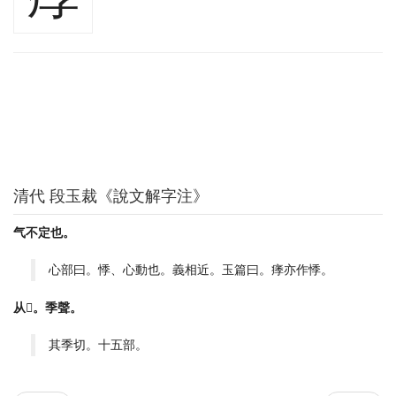
清代 段玉裁《說文解字注》
气不定也。
心部曰。悸、心動也。義相近。玉篇曰。痵亦作悸。
从𤕫。季聲。
其季切。十五部。