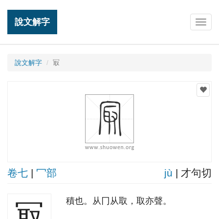
說文解字
Togg
navig
說文解字
冣
卷七
|
冖部
jù
| 才句切
積也。从冂从取，取亦聲。
冣