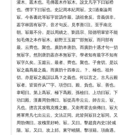
灌木、叢木也。毛傳叢木作冣木。說文凡字下曰冣桰
也。儹字下曰冣也。史記周本紀周冣。文𨕖過秦論周
冣。今各書此等冣字皆譌作最。讀祖會反。音義俱非。
葢字林固有冣字。音才句反。見李善𨕖注。至乎南北
朝。冣最不分。是以周續之、劉昌宗、陸德明輩皆不能
知毛傳之本作冣木。顧野王玉篇冖部無冣。而冃部有
最。云齊也。聚也。廣韵本唐韵。而廣韵十遇才句一切
無冣字。然則唐韵葢亦本無冣字。學者知有最字不知有
冣字久矣。玉篇云。最者、齊也。聚也。子會切。是以
冣之義爲最之義。而廣韵十四泰云。？、極也。祖外
切。亦是冣之義誤以爲？之義也。何以言之。古凡云殿
冣者。皆當作从冖字。項岱曰。殿、負也。冣、善也。
韋昭曰。第上爲冣。極下爲殿。孫檢曰。上功曰冣。下
功曰殿。漢書周勃傳曰。冣從高帝云云。師古云。冣、
凡也。摠言其攻戰克獲之數。又衛靑霍去病傳曰。冣大
將軍靑凡七出云云。文法正同。此皆與冣目之冣同。又
周勃傳曰。攻槐里好畤。冣。又曰。擊趙賁內史𠈃於咸
陽。冣。又曰。攻上邽。東守嶢關。擊項籍。項曲遇。