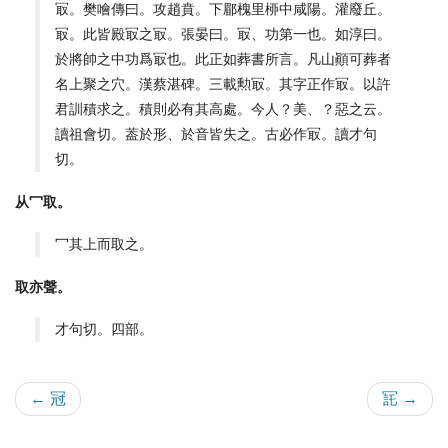
冣。樊噲傳曰。攻趙賁。下郿槐里桺中咸陽。灌廢丘。
冣。此皆殿冣之冣。張晏曰。冣、功第一也。如淳曰。
於將帥之中功爲冣也。此正如葬書所言。凡山顚可葬者
名上聚之穴。漢蔡湛碑。三載勲冣。其字正作冣。以許
君訓積求之。積則必有其高處。今人？美、？惡之云。
讀祖會切。葢於形、於音皆失之。古必作冣。讀才句
切。
从冖取。
冖其上而取之。
取亦聲。
才句切。四部。
← 冠
㓃 →