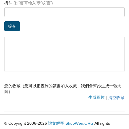
構件
(如“禧”可輸入“示”或“喜”)
提交
您的收藏（您可以把查到的篆書加入收藏，我們會幫妳生成一張大
圖）
生成圖片
|
清空收藏
© Copyright 2006-2026
說文解字
ShuoWen.ORG
All rights