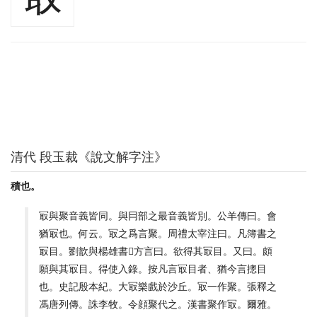
清代 段玉裁《說文解字注》
積也。
冣與聚音義皆同。與冃部之最音義皆別。公羊傳曰。會
猶冣也。何云。冣之爲言聚。周禮太宰注曰。凡簿書之
冣目。劉歆與楊雄書𡩡方言曰。欲得其冣目。又曰。頗
願與其冣目。得使入錄。按凡言冣目者、猶今言摠目
也。史記殷本紀。大冣樂戲於沙丘。冣一作聚。張釋之
馮唐列傳。誅李牧。令顔聚代之。漢書聚作冣。爾雅。