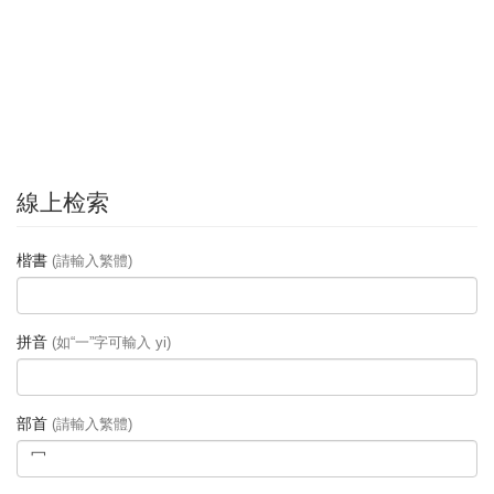
線上检索
楷書
(請輸入繁體)
拼音
(如“一”字可輸入 yi)
部首
(請輸入繁體)