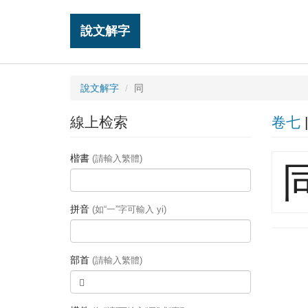
說文解字
說文解字
同
線上检索
卷七
楷書
(請輸入繁體)
拼音
(如“一”字可輸入 yi)
部首
(請輸入繁體)