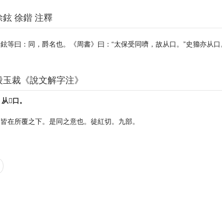
徐鉉 徐鍇 注釋
鉉等曰：同，爵名也。《周書》曰：“太保受同嚌，故从口。”史籀亦从口
段玉裁《說文解字注》
从𠔼口。
口皆在所覆之下。是同之意也。徒紅切。九部。