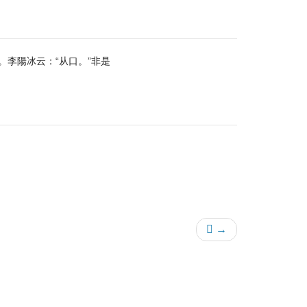
。李陽冰云：“从口。”非是
𡉉 →