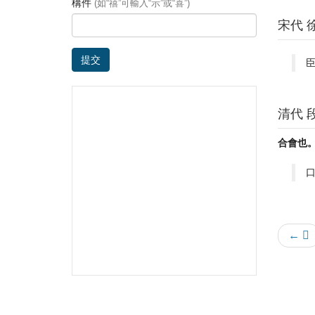
構件
(如“禧”可輸入“示”或“喜”)
宋代 
提交
臣
清代 
合會也。
← 𠔼