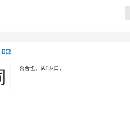
|
𠔼部
合會也。从𠔼从口。
同