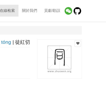
在線检索
關於我們
貢獻/勘誤
tónɡ
| 徒紅切