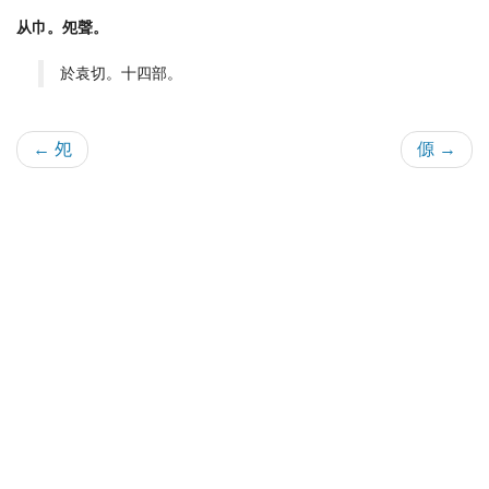
从巾。夗聲。
於袁切。十四部。
← 夗
傆 →