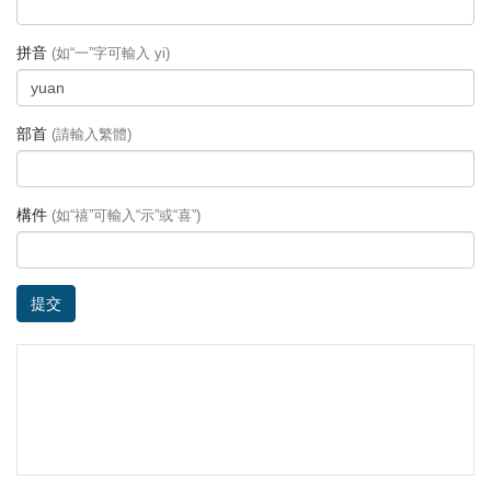
拼音
(如“一”字可輸入 yi)
部首
(請輸入繁體)
構件
(如“禧”可輸入“示”或“喜”)
提交