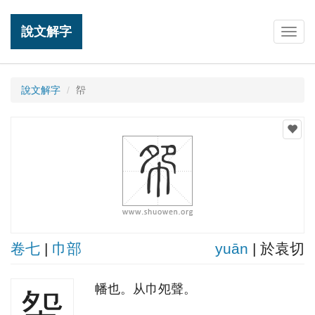
說文解字
Togg
navig
說文解字
㠾
卷七
|
巾部
yuān
| 於袁切
幡也。从巾夗聲。
㠾