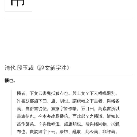
清代 段玉裁《說文解字注》
幡也。
幡者、下文云書兒抵觚布也。與上文？下云幡幟迴別。
許書㫃部旛下曰。旛、胡也。謂旗幅之下垂者。與幡各
義。自俗書從便。旗旛字皆作幡。冣目曰。鳥蟲書所以
書旛信也。今本亦改爲幡信。而此部？之幡識。鮮知其
當作旛矣。？與幑幖伍。旌旗類也。㠾與幡同物。拭觚
布也。廣韵繙字下云。繙㠾、亂取。此今義。非許義。