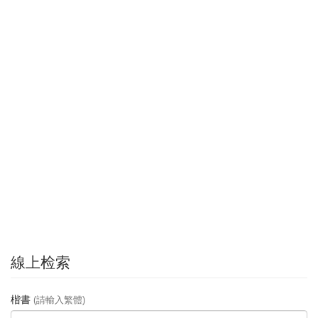
線上检索
楷書
(請輸入繁體)