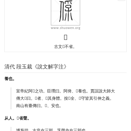
𠊻
古文𠈃不省。
清代 段玉裁《說文解字注》
養也。
宣帝紀阿𠈃之功。臣瓚曰。阿倚、𠈃養也。賈誼說大師大
傳大𠈃曰。𠈃者、𠈃其身體。按𠈃全、𠈃守皆其引伸之義。
南山有臺傳曰。𠈃、安也。
从人。𤓽省聲。
博袌切。古音在三部。孚聲亦在三部也。