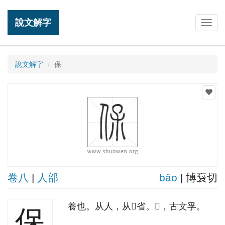
說文解字
Togg
navig
說文解字
保
卷八
|
人部
bǎo
| 博袌切
養也。从人，从𤓽省。𤓽，古文孚。
保