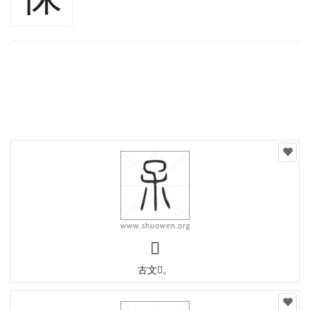
𣎼
古文𠈃。