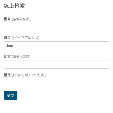
線上检索
楷書
(請輸入繁體)
拼音
(如“一”字可輸入 yi)
部首
(請輸入繁體)
構件
(如“禧”可輸入“示”或“喜”)
提交