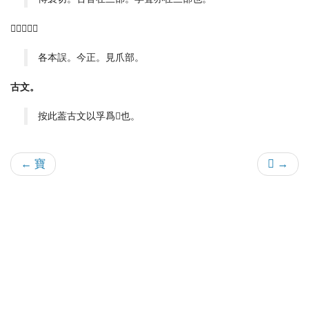
𤓽古文孚。
各本誤。今正。見爪部。
古文。
按此葢古文以孚爲𠈃也。
← 寶
𠤏 →