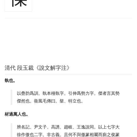
清代 段玉裁《說文解字注》
埶也。
以疊韵爲訓。埶本穜埶字。引伸爲勢力字。傑者言其勢
傑然也。衞風毛傳曰。桀、特立也。
材過萬人也。
辨名記、尹文子、高誘、趙岐、王逸說同。以上七字大
徐作傲也二字。非古義。且何不與傲篆相屬而廁之俊篆