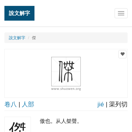
說文解字
Togg
navig
說文解字
傑
卷八
|
人部
jié
| 渠列切
傲也。从人桀聲。
傑