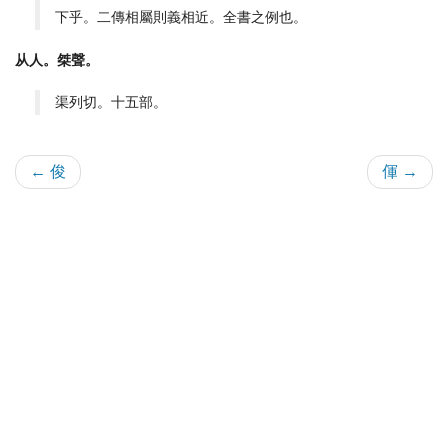
下乎。二傳相屬則義相近。全書之例也。
从人。桀聲。
渠列切。十五部。
← 俊
㑮 →