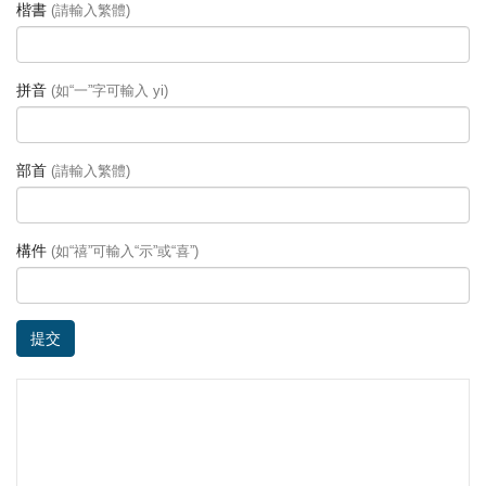
楷書
(請輸入繁體)
拼音
(如“一”字可輸入 yi)
部首
(請輸入繁體)
構件
(如“禧”可輸入“示”或“喜”)
提交