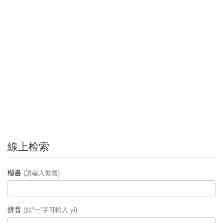
線上检索
楷書
(請輸入繁體)
拼音
(如“一”字可輸入 yi)