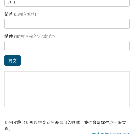
部首
(請輸入繁體)
構件
(如“禧”可輸入“示”或“喜”)
提交
您的收藏（您可以把查到的篆書加入收藏，我們會幫妳生成一張大
圖）