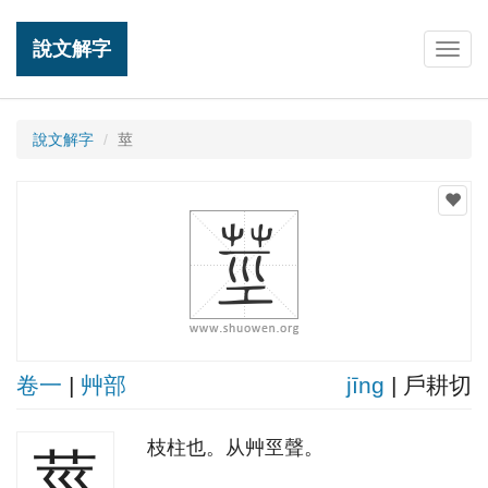
說文解字
Togg
navig
說文解字
莖
卷一
|
艸部
jīnɡ
| 戶耕切
枝柱也。从艸巠聲。
莖