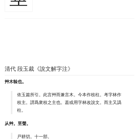
清代 段玉裁《說文解字注》
艸木榦也。
依玉篇所引。此言艸而兼言木。今本作枝柱。考字林作
枝主。謂爲衆枝之主也。葢或用字林改說文。而主又譌
柱。
从艸。巠聲。
戸耕切。十一部。