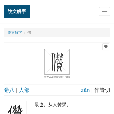
說文解字
Togg
navig
說文解字
儹
卷八
|
人部
zǎn
| 作管切
最也。从人贊聲。
儹