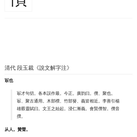
清代 段玉裁《說文解字注》
冣也
冣才句切。各本誤作最。今正。廣韵曰。儹、聚也。
冣、聚古通用。木部欑、竹部籫、義皆相近。李善引楊
雄覈靈賦曰。文王之始起。浸仁漸義。會賢儹智。儹音
攢。
从人。贊聲。