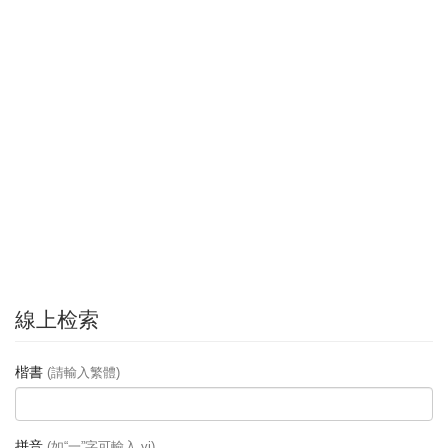
線上检索
楷書
(請輸入繁體)
拼音
(如“一”字可輸入 yi)