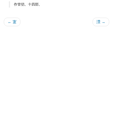
作管切。十四部。
← 寁
灒 →