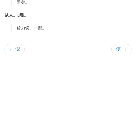
證矣。
从人。𢡃聲。
於力切。一部。
← 倪
使 →