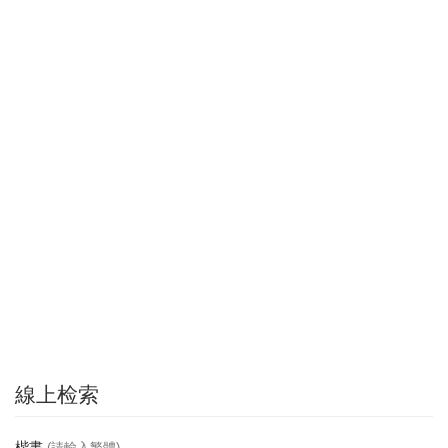
線上检索
楷書
(請輸入繁體)