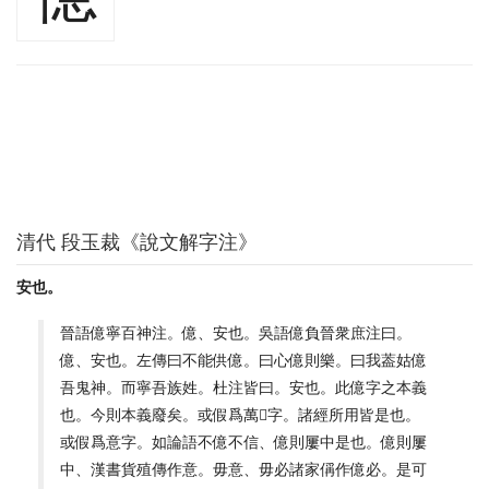
清代 段玉裁《說文解字注》
安也。
晉語億寧百神注。億、安也。吳語億負晉衆庶注曰。
億、安也。左傳曰不能供億。曰心億則樂。曰我葢姑億
吾鬼神。而寧吾族姓。杜注皆曰。安也。此億字之本義
也。今則本義廢矣。或假爲萬𢡃字。諸經所用皆是也。
或假爲意字。如論語不億不信、億則屢中是也。億則屢
中、漢書貨殖傳作意。毋意、毋必諸家偁作億必。是可