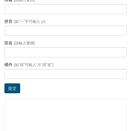
拼音
(如“一”字可輸入 yi)
部首
(請輸入繁體)
構件
(如“禧”可輸入“示”或“喜”)
提交