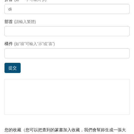
部首
(請輸入繁體)
構件
(如“禧”可輸入“示”或“喜”)
提交
您的收藏（您可以把查到的篆書加入收藏，我們會幫妳生成一張大