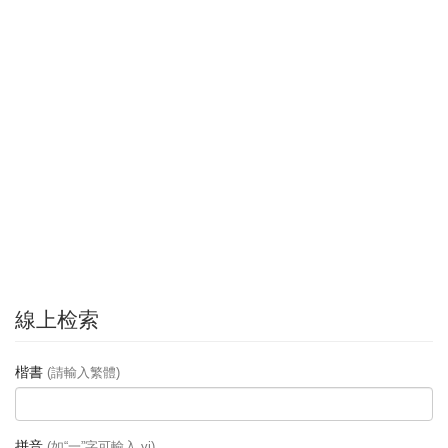
線上检索
楷書
(請輸入繁體)
拼音
(如“一”字可輸入 yi)