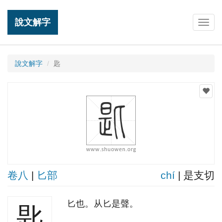
說文解字
Togg
navig
說文解字
匙
卷八
|
匕部
chí
| 是支切
匕也。从匕是聲。
匙