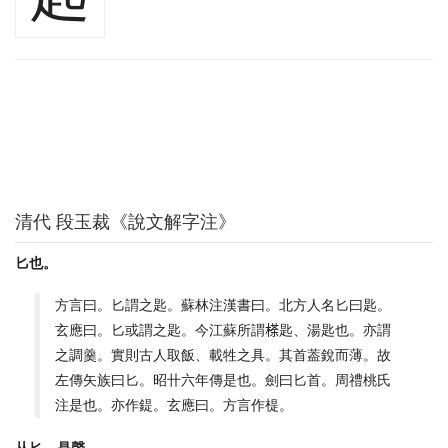
清代 段玉裁《說文解字注》
匕也。
方言曰。匕謂之匙。蘇林注漢書曰。北方人名匕曰匙。
玄應曰。匕或謂之匙。今江蘇所謂𣘻匙、湯匙也。亦謂
之調羹。實則古人取飯、載牲之具。其首葢銳而薄。故
左傳矢族曰匕。昭卄六年傳是也。劍曰匕首。周禮桃氏
注是也。亦作鍉。玄應曰。方言作㮛。