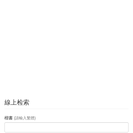
線上检索
楷書
(請輸入繁體)