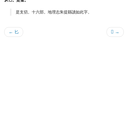
从匕。是聲。
是支切。十六部。地理志朱提縣讀如此字。
← 匕
𠤏 →