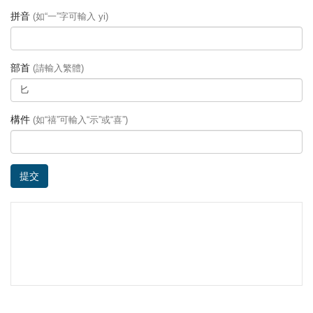
拼音
(如“一”字可輸入 yi)
部首
(請輸入繁體)
構件
(如“禧”可輸入“示”或“喜”)
提交