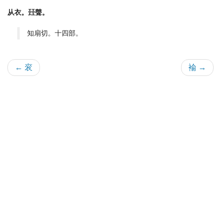
从衣。㠭聲。
知扇切。十四部。
← 衮
褕 →