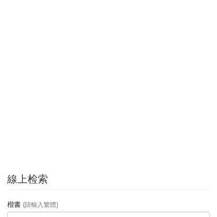
線上检索
楷書
(請輸入繁體)