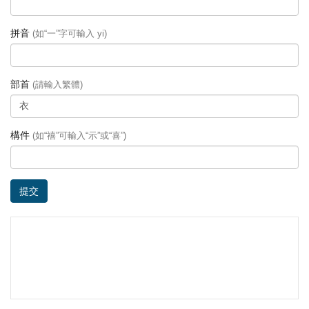
拼音
(如“一”字可輸入 yi)
部首
(請輸入繁體)
構件
(如“禧”可輸入“示”或“喜”)
提交