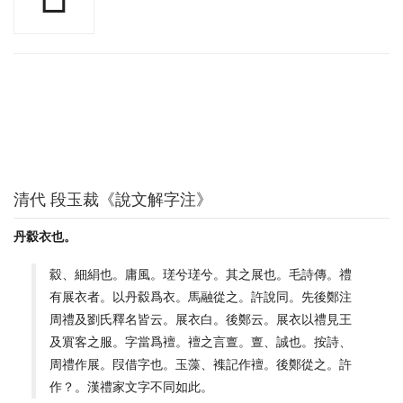
清代 段玉裁《說文解字注》
丹縠衣也。
縠、細絹也。庸風。瑳兮瑳兮。其之展也。毛詩傳。禮
有展衣者。以丹縠爲衣。馬融從之。許說同。先後鄭注
周禮及劉氏釋名皆云。展衣白。後鄭云。展衣以禮見王
及賔客之服。字當爲襢。襢之言亶。亶、誠也。按詩、
周禮作展。叚借字也。玉藻、襍記作襢。後鄭從之。許
作？。漢禮家文字不同如此。