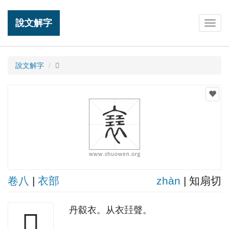
說文解字
Togg
navig
說文解字
𧝑
卷八
|
衣部
zhàn
| 知扇切
丹縠衣。从衣㠭聲。
𧝑