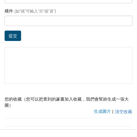
構件
(如“禧”可輸入“示”或“喜”)
提交
您的收藏（您可以把查到的篆書加入收藏，我們會幫妳生成一張大
圖）
生成圖片
|
清空收藏