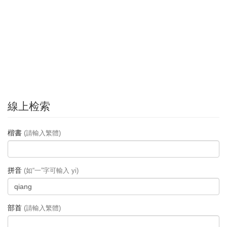
線上检索
楷書
(請輸入繁體)
拼音
(如“一”字可輸入 yi)
部首
(請輸入繁體)