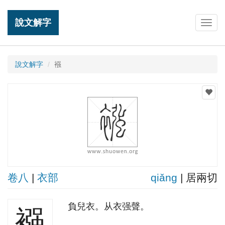
說文解字
Togg
navig
說文解字
襁
卷八
|
衣部
qiǎnɡ
| 居兩切
負兒衣。从衣强聲。
襁