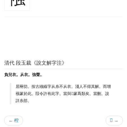
清代 段玉裁《說文解字注》
負兒衣。从衣。強聲。
居㒳切。按古繈緥字从糸不从衣。淺人不得其解。而增
襁篆於此。叚令許有此字。當與𧝐篆爲類矣。當刪。說
詳糸部。
← 椌
𡸤 →