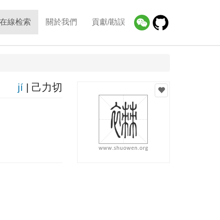
在線检索
關於我們
貢獻/勘誤
jí
| 己力切