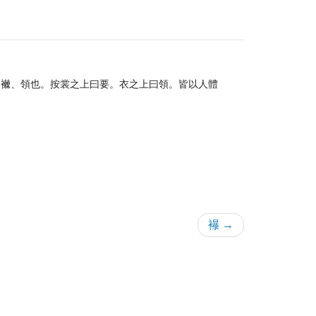
。襋、領也。按裳之上曰要。衣之上曰領。皆以人體
襮 →