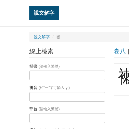
說文解字
說文解字
襋
線上检索
卷八
楷書
(請輸入繁體)
拼音
(如“一”字可輸入 yi)
部首
(請輸入繁體)