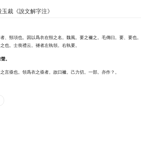
段玉裁《說文解字注》
。
領者、頸項也。因以爲衣在頸之名。魏風。要之襋之。毛傳曰。要、要也
名之也。士喪禮云。襚者左執領。右執要。
棘聲。
棘之言亟也。領爲衣之亟者。故曰襋。己力切。一部。亦作？。