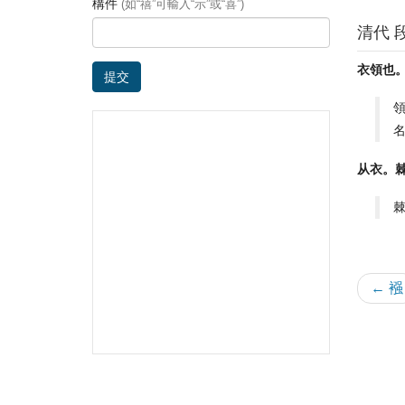
構件
(如“禧”可輸入“示”或“喜”)
清代 
衣領也
提交
从衣。
← 襁