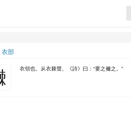
|
衣部
衣領也。从衣棘聲。《詩》曰：“要之襋之。”
襋