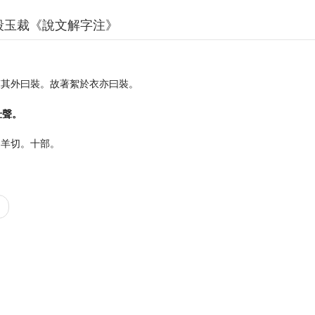
段玉裁《說文解字注》
束其外曰裝。故著絮於衣亦曰裝。
壯聲。
側羊切。十部。