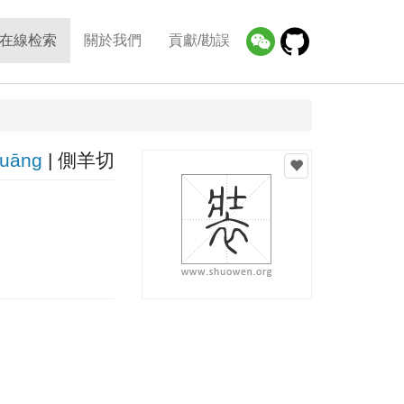
在線检索
關於我們
貢獻/勘誤
uānɡ
| 側羊切