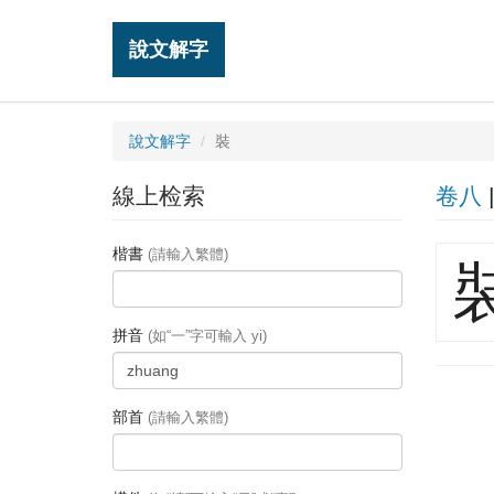
說文解字
說文解字
裝
線上检索
卷八
楷書
(請輸入繁體)
拼音
(如“一”字可輸入 yi)
部首
(請輸入繁體)