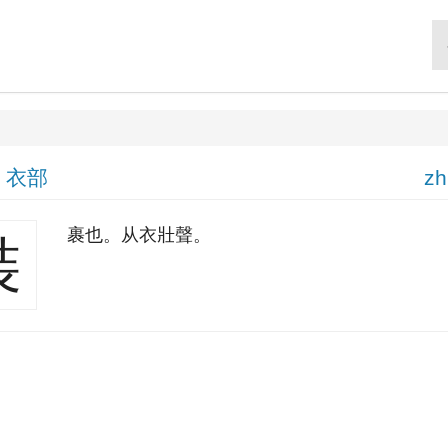
|
衣部
zh
裹也。从衣壯聲。
裝