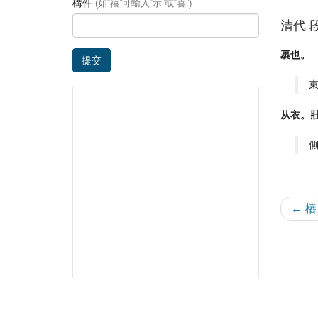
構件
(如“禧”可輸入“示”或“喜”)
清代 
裹也。
提交
从衣。
← 樁