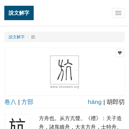
說文解字
Togg
navig
說文解字
𣃚
卷八
|
方部
hánɡ
| 胡郎切
方舟也。从方亢聲。《禮》：天子造
𣃚
舟，諸矦維舟，大夫方舟，士特舟。