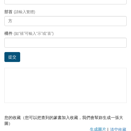
部首
(請輸入繁體)
構件
(如“禧”可輸入“示”或“喜”)
提交
您的收藏（您可以把查到的篆書加入收藏，我們會幫妳生成一張大
圖）
生成圖片
|
清空收藏