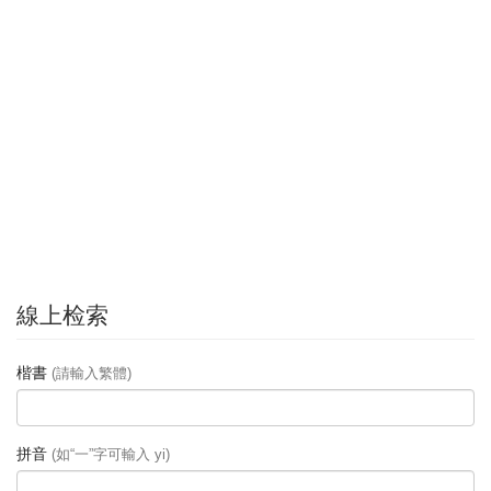
線上检索
楷書
(請輸入繁體)
拼音
(如“一”字可輸入 yi)