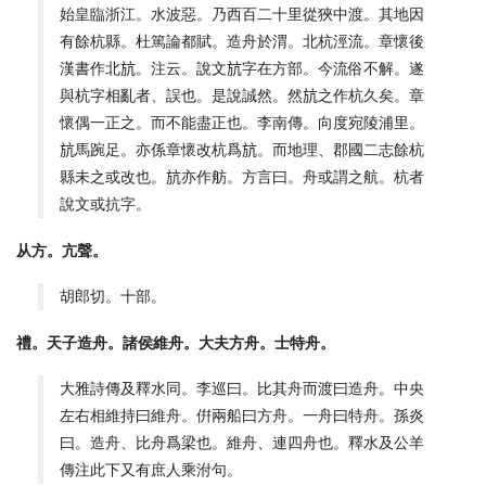
始皇臨浙江。水波惡。乃西百二十里從狹中渡。其地因
有餘杭縣。杜篤論都賦。造舟於渭。北杭涇流。章懷後
漢書作北𣃚。注云。說文𣃚字在方部。今流俗不解。遂
與杭字相亂者、誤也。是說誠然。然𣃚之作杭久矣。章
懷偶一正之。而不能盡正也。李南傳。向度宛陵浦里。
𣃚馬踠足。亦係章懷改杭爲𣃚。而地理、郡國二志餘杭
縣未之或改也。𣃚亦作舫。方言曰。舟或謂之航。杭者
說文或抗字。
从方。亢聲。
胡郎切。十部。
禮。天子造舟。諸侯維舟。大夫方舟。士特舟。
大雅詩傳及釋水同。李巡曰。比其舟而渡曰造舟。中央
左右相維持曰維舟。倂兩船曰方舟。一舟曰特舟。孫炎
曰。造舟、比舟爲梁也。維舟、連四舟也。釋水及公羊
傳注此下又有庶人乘泭句。