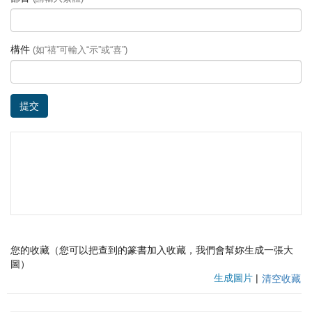
構件
(如“禧”可輸入“示”或“喜”)
提交
您的收藏（您可以把查到的篆書加入收藏，我們會幫妳生成一張大
圖）
生成圖片
|
清空收藏