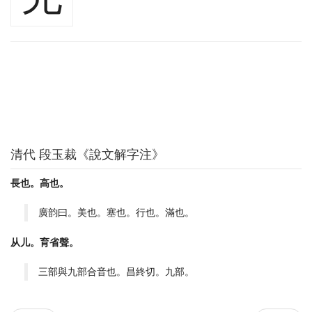
清代 段玉裁《說文解字注》
長也。高也。
廣韵曰。美也。塞也。行也。滿也。
从儿。育省聲。
三部與九部合音也。昌終切。九部。