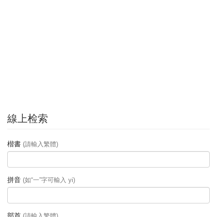
線上检索
楷書
(請輸入繁體)
拼音
(如“一”字可輸入 yi)
部首
(請輸入繁體)