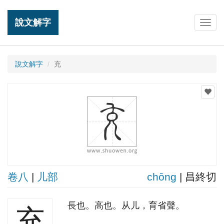
說文解字
Togg
navig
說文解字
充
卷八
|
儿部
chōnɡ
| 昌終切
長也。高也。从儿，育省聲。
充