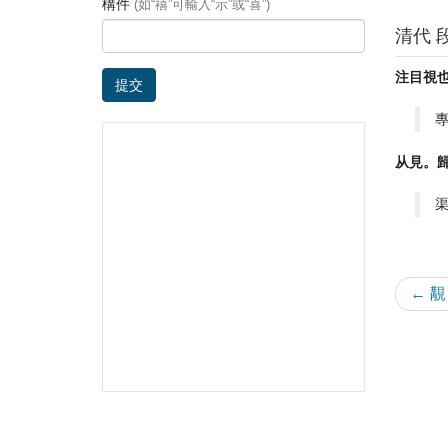
構件
(如“禧”可輸入“示”或“喜”)
清代 
注目視
提交
从見。
← 覯