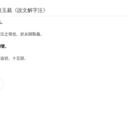
段玉裁《說文解字注》
也。
專注之視也。於从歸取義。
歸聲。
渠追切。十五部。