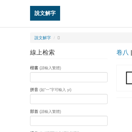
說文解字
說文解字
𧢦
線上检索
卷八
楷書
(請輸入繁體)

拼音
(如“一”字可輸入 yi)
部首
(請輸入繁體)