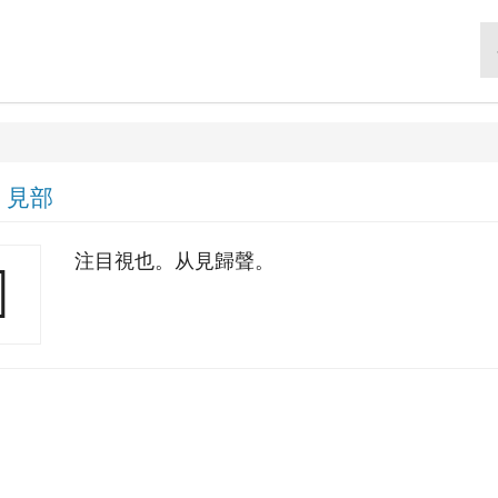
|
見部
注目視也。从見歸聲。
