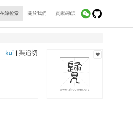
在線检索
關於我們
貢獻/勘誤
kuī
| 渠追切