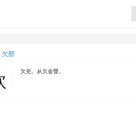
|
欠部
欠皃。从欠金聲。
欽