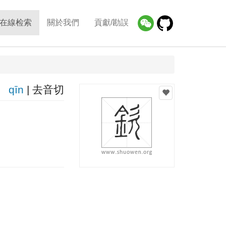
在線检索
關於我們
貢獻/勘誤
qīn
| 去音切