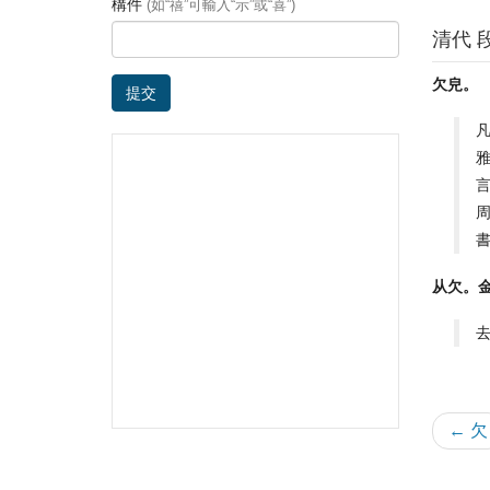
構件
(如“禧”可輸入“示”或“喜”)
清代 
欠皃。
提交
从欠。
← 欠