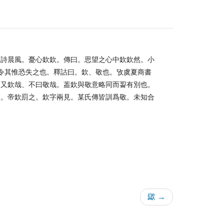
。詩晨風。憂心欽欽。傳曰。思望之心中欽欽然。小
皆令其惟恐失之也。釋詁曰。欽、敬也。攷虞夏商書
。又欽哉、不曰敬哉。葢欽與敬意略同而䛐有別也。
政。帝欽罰之。欽字兩見。某氏傳皆訓爲敬。未知合
㱍 →