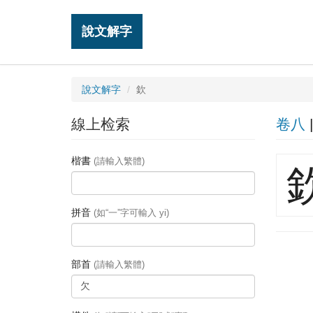
說文解字
說文解字
欽
線上检索
卷八
楷書
(請輸入繁體)
拼音
(如“一”字可輸入 yi)
部首
(請輸入繁體)