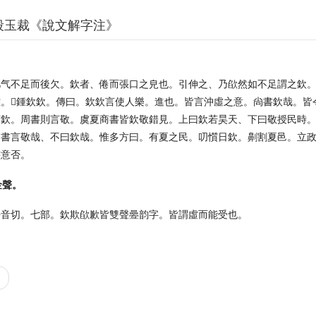
段玉裁《說文解字注》
凡气不足而後欠。欽者、倦而張口之皃也。引伸之、乃欿然如不足謂之欽
雅。𡔷鍾欽欽。傳曰。欽欽言使人樂。進也。皆言沖虛之意。尙書欽哉。
言欽。周書則言敬。虞夏商書皆欽敬錯見。上曰欽若昊天、下曰敬授民時
周書言敬哉、不曰欽哉。惟多方曰。有夏之民。叨懫日欽。劓割夏邑。立
書意否。
金聲。
去音切。七部。欽欺欿歉皆雙聲㬪韵字。皆謂虛而能受也。