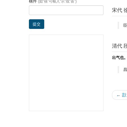
構件
(如“禧”可輸入“示”或“喜”)
宋代 
提交
清代 
出气也
昌
← 欯