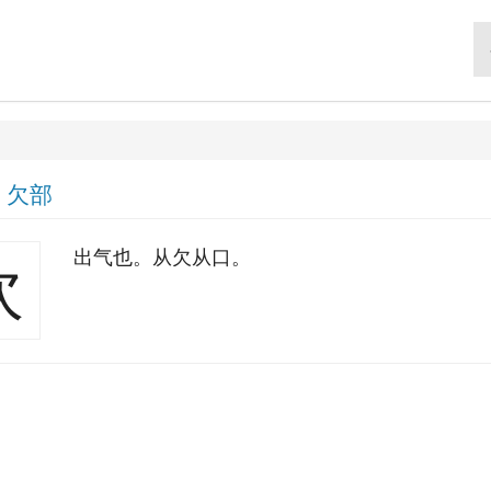
|
欠部
出气也。从欠从口。
吹