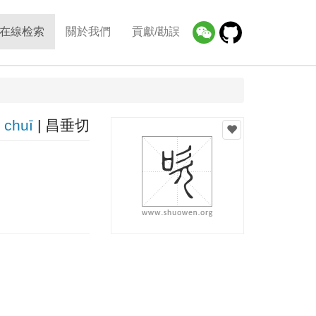
在線检索
關於我們
貢獻/勘誤
chuī
| 昌垂切