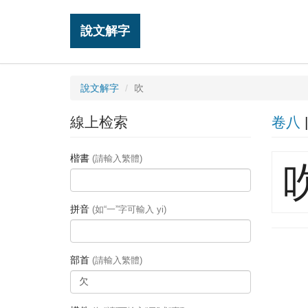
說文解字
說文解字
吹
線上检索
卷八
楷書
(請輸入繁體)
拼音
(如“一”字可輸入 yi)
部首
(請輸入繁體)