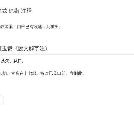
徐鉉 徐鍇 注釋
臣鉉等案：口部已有吹嘘，此重出。
段玉裁《說文解字注》
。从欠。从口。
𡍮切。古音在十七部。按吹已見口部。宐刪此。