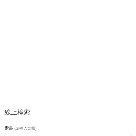
線上检索
楷書
(請輸入繁體)