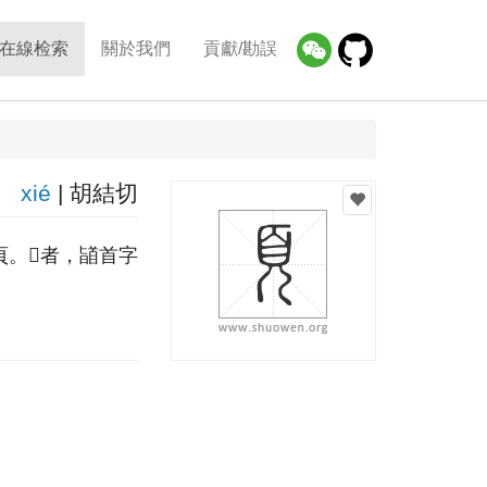
在線检索
關於我們
貢獻/勘誤
xié
| 胡結切
。𦣻者，䭫首字