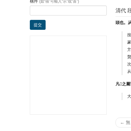
構件
(如“禧”可輸入“示”或“喜”)
清代 
頭也。从
提交
按
篆
贅
次
凡𩑋之屬
大
← 無