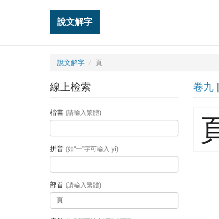
說文解字
說文解字
頁
線上检索
卷九
楷書
(請輸入繁體)
拼音
(如“一”字可輸入 yi)
部首
(請輸入繁體)