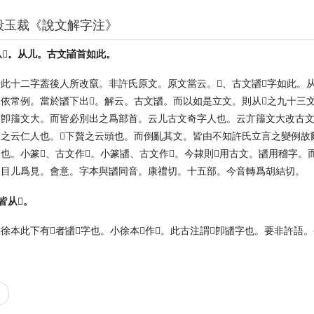
段玉裁《說文解字注》
𦣻。从儿。古文䭫首如此。
此十二字葢後人所改竄。非許氏原文。原文當云。𩑋、古文䭬𩠐字如此。从
依常例。當於䭬下出𩑋。解云。古文䭬。而以如是立文。則从𩑋之九十三
亣卽籒文大。而皆必別出之爲部首。云儿古文奇字人也。云亣籒文大改古文
之云仁人也。𩑋下贅之云頭也。而倒亂其文。皆由不知許氏立言之變例故爾
也。小篆𦣻、古文作𩠐。小篆䭬、古文作𩑋。今隷則𦣻用古文。䭬用稽字。而
从目儿爲見。會意。字本與䭬同音。康禮切。十五部。今音轉爲胡結切。
皆从𩑋。
徐本此下有𦣻者䭬𩠐字也。小徐本𦣻作𩑋。此古注謂𩑋卽䭬字也。要非許語。