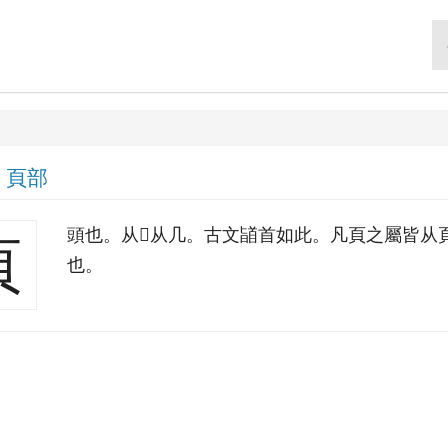
|
頁部
頭也。从𦣻从几。古文䭫首如此。凡頁之屬皆从頁
頁
也。