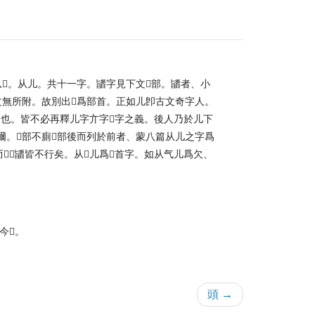
𦣻。从儿。共十一字。䭬字見下文𩠐部。䭬者、小
文無所附。故別出𩑋爲部首。正如儿卽古文奇字人。
也。皆不必再釋儿字亣字𩑋字之義。後人乃於儿下
。𩑋部不廁𩠐部後而列於前者、蒙八篇从儿之字爲
𦣻𩑋䭬皆不行矣。从𦣻儿爲𩑋首字。如从气儿爲欠、
今𠜂。
頭 →