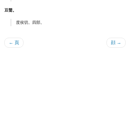
豆聲。
度侯切。四部。
← 頁
顔 →