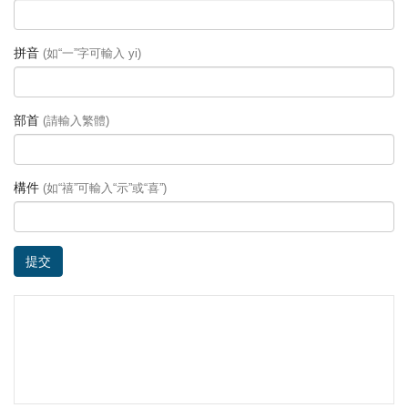
拼音
(如“一”字可輸入 yi)
部首
(請輸入繁體)
構件
(如“禧”可輸入“示”或“喜”)
提交