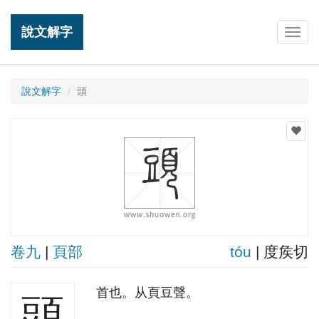
說文解字
Togg
navig
說文解字
頭
卷九
|
頁部
tóu
| 度矦切
首也。从頁豆聲。
頭