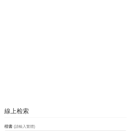
線上检索
楷書
(請輸入繁體)