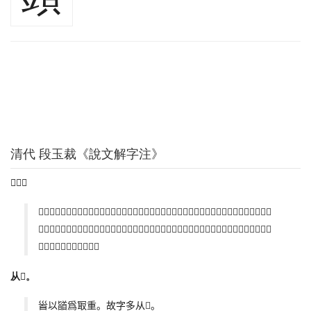
清代 段玉裁《說文解字注》
𦣻也。
𦣻各本作𩠐。今正。小篆作𦣻。說文據小篆爲書。故敘曰今敘篆文合以古籒也。漢人多用𩠐不用
𦣻者、自係一時相習而然。許造字書則有定體。𦣻下曰。頭也。頭下曰。𦣻也。是曰轉注。禮記
曰。頭容直。頭頸必中。
从𩑋。
𩠐以䭫爲冣重。故字多从𩑋。