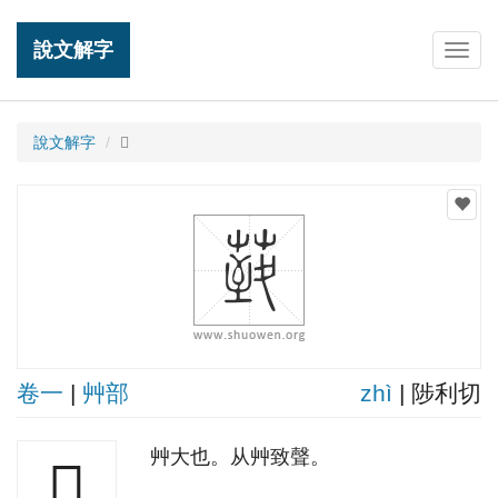
說文解字
Togg
navig
說文解字
𦳙
卷一
|
艸部
zhì
| 陟利切
艸大也。从艸致聲。
𦳙