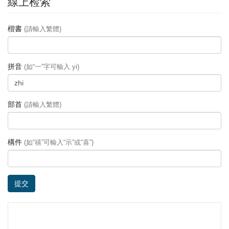
線上检索
楷書
(請輸入繁體)
拼音
(如“一”字可輸入 yi)
部首
(請輸入繁體)
構件
(如“禧”可輸入“示”或“喜”)
提交