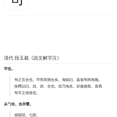
清代 段玉裁《說文解字注》
帀也。
匌之言合也。帀而與朔合矣。海賦曰。磊匒匌而相虺。
按釋詁曰。㪉、郃、合也。郃乃地名。於義無取。當爲
匌字之假借也。
从勹合。合亦聲。
侯閤切。七部。