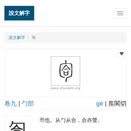
說文解字
Togg
navig
說文解字
匌
卷九
|
勹部
ɡé
| 矦閣切
帀也。从勹从合，合亦聲。
匌