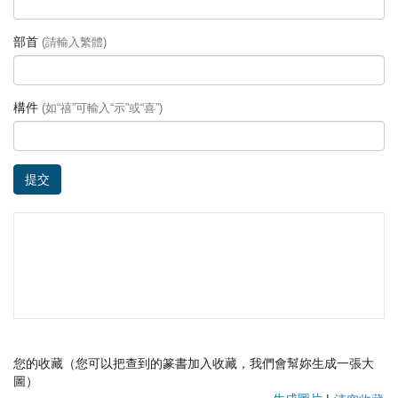
部首
(請輸入繁體)
構件
(如“禧”可輸入“示”或“喜”)
提交
您的收藏（您可以把查到的篆書加入收藏，我們會幫妳生成一張大
圖）