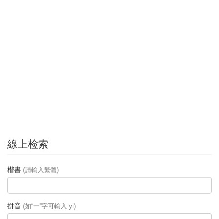
線上检索
楷書
(請輸入繁體)
拼音
(如“一”字可輸入 yi)