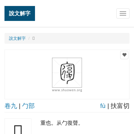
說文解字
Togg
navig
說文解字
𠣾
卷九
|
勹部
fù
| 扶富切
重也。从勹復聲。
𠣾