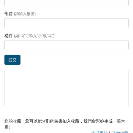
部首
(請輸入繁體)
構件
(如“禧”可輸入“示”或“喜”)
提交
您的收藏（您可以把查到的篆書加入收藏，我們會幫妳生成一張大
圖）