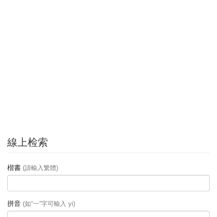
線上检索
楷書
(請輸入繁體)
拼音
(如“一”字可輸入 yi)