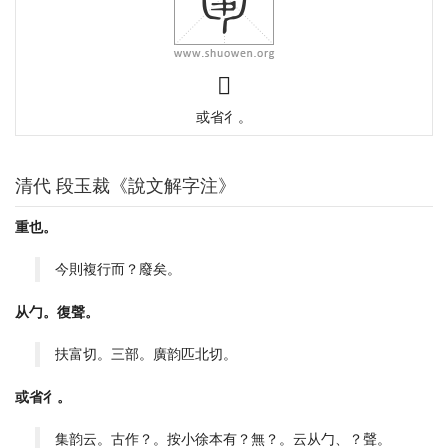
𠣸
或省彳。
清代 段玉裁《說文解字注》
重也。
今則複行而？廢矣。
从勹。復聲。
扶富切。三部。廣韵匹北切。
或省彳。
集韵云。古作？。按小徐本有？無？。云从勹、？聲。