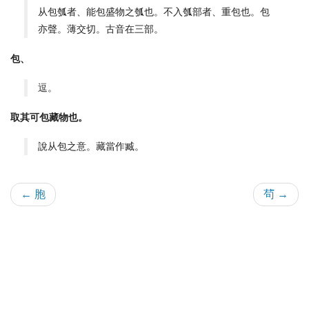
从包瓠者、能包盛物之瓠也。不入瓠部者、重包也。包
亦聲。薄交切。古音在三部。
包、
逗。
取其可包藏物也。
說从包之意。藏當作臧。
← 胞
茍 →