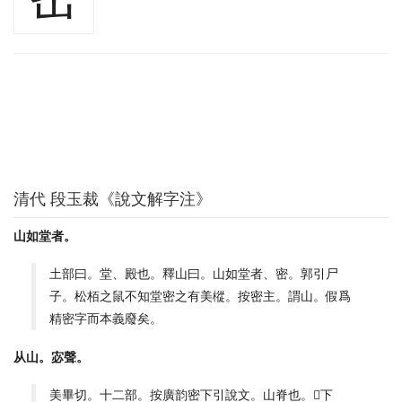
清代 段玉裁《說文解字注》
山如堂者。
土部曰。堂、殿也。釋山曰。山如堂者、密。郭引尸
子。松栢之鼠不知堂密之有美樅。按密主。謂山。假爲
精密字而本義廢矣。
从山。宓聲。
美畢切。十二部。按廣韵密下引說文。山脊也。𡶇下