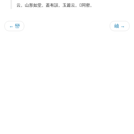
云。山形如堂。葢有誤。玉篇云。𡶇同密。
← 巒
岫 →