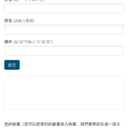
部首
(請輸入繁體)
構件
(如“禧”可輸入“示”或“喜”)
提交
您的收藏（您可以把查到的篆書加入收藏，我們會幫妳生成一張大