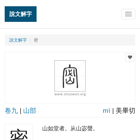
說文解字
Togg
navig
說文解字
密
卷九
|
山部
mì
| 美畢切
山如堂者。从山宓聲。
密