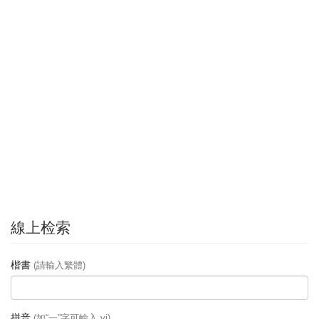
線上检索
楷書
(請輸入繁體)
拼音
(如“一”字可輸入 yi)