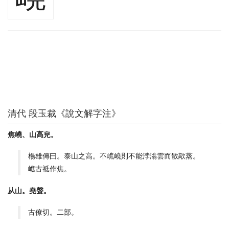
清代 段玉裁《說文解字注》
焦嶢、山高皃。
楊雄傳曰。泰山之高。不嶕嶢則不能浡滃雲而散歊蒸。
嶕古祗作焦。
从山。堯聲。
古僚切。二部。