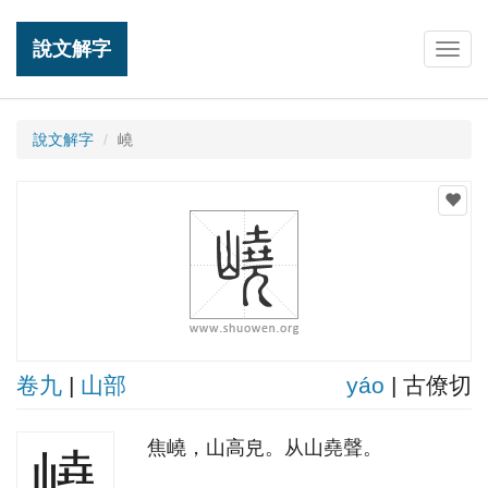
說文解字
Togg
navig
說文解字
嶢
卷九
|
山部
yáo
| 古僚切
焦嶢，山高皃。从山堯聲。
嶢