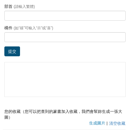
部首
(請輸入繁體)
構件
(如“禧”可輸入“示”或“喜”)
提交
您的收藏（您可以把查到的篆書加入收藏，我們會幫妳生成一張大
圖）
生成圖片
|
清空收藏