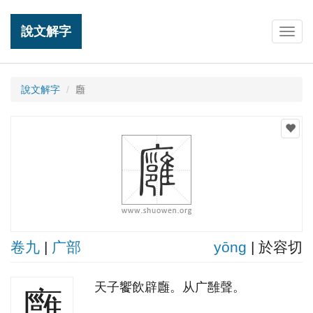
說文解字
Togg
navig
說文解字
廱
卷九
|
广部
yōnɡ
| 於容切
天子饗飲辟廱。从广雝聲。
廱