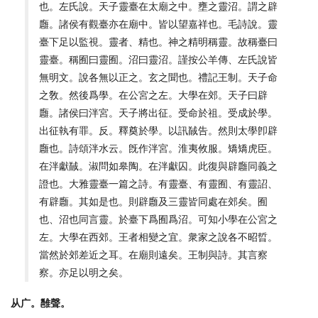
也。左氏說。天子靈臺在太廟之中。壅之靈沼。謂之辟
廱。諸侯有觀臺亦在廟中。皆以望嘉祥也。毛詩說。靈
臺下足以監視。靈者、精也。神之精明稱靈。故稱臺曰
靈臺。稱囿曰靈囿。沼曰靈沼。謹按公羊傳、左氏說皆
無明文。說各無以正之。玄之聞也。禮記王制。天子命
之敎。然後爲學。在公宮之左。大學在郊。天子曰辟
廱。諸侯曰泮宮。天子將出征。受命於祖。受成於學。
出征執有罪。反。釋奠於學。以訊馘告。然則太學卽辟
廱也。詩頌泮水云。旣作泮宮。淮夷攸服。矯矯虎臣。
在泮獻馘。淑問如皋陶。在泮獻囚。此復與辟廱同義之
證也。大雅靈臺一篇之詩。有靈臺、有靈囿、有靈詔、
有辟廱。其如是也。則辟廱及三靈皆同處在郊矣。囿
也、沼也同言靈。於臺下爲囿爲沼。可知小學在公宮之
左。大學在西郊。王者相變之宜。衆家之說各不昭晢。
當然於郊差近之耳。在廟則遠矣。王制與詩。其言察
察。亦足以明之矣。
从广。雝聲。