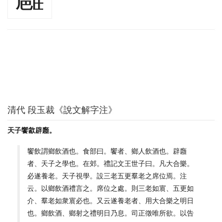
清代 段玉裁《說文解字注》
天子饗㱃辟廱。
饗飲謂鄉飲酒也。食部曰。饗者、鄉人飲酒也。辟廱
者、天子之學也。在郊。禮記文王世子曰。凡大合樂。
必遂養老。天子視學。設三老五更羣老之席位焉。注
云。以鄉飲酒禮言之。席位之處。則三老如賔、五更如
介、羣老如衆賔必也。又云遂養老者、用大合樂之明日
也。鄉飲酒、鄉射之禮明日乃息。司正徵唯所欲。以告