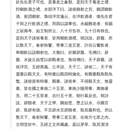
於先生君子可也。是養老之象類。是則天子養老之禮、
卽鄉飲酒之禮。水部泮下曰。諸侯鄉射之宫。鄉謂鄉飲
酒。射謂鄉射。魯頌泮宫箋云。在泮飲酒者、徵先生君
子與之行飲酒之禮。而因以謀事也。永錫難老者、長賜
之冣壽考。如王制所云。八十月告存。九十日有秩也。
是則天子諸侯養老、皆用鄉飲酒禮。韓詩說。辟廱、所
以敎天下。春射秋饗。尊事三老五更。許但云饗飲者、
舉鄉飲以該鄉射也。大雅曰。於樂辟廱。毛傳曰。辟
廱、水旋丘如璧以節觀者也。魯頌傳曰。天子辟廱。諸
侯泮宮。五經異義。公羊說。天子三。諸侯二。天子有
靈臺以觀天文。有時臺以觀四時施化。有囿臺觀鳥獸魚
鼈。諸侯當有時臺、囿臺。諸侯卑、不得觀天文。無靈
臺。皆在國之東南二十五里。東南少陽用事。萬物著
見。用二十五里者、吉行五十里。朝行暮反也。韓詩
說。辟雝者、天子之學。圓如璧。壅之以水。示圓言
辟。取辟有德。不言辟水言辟雝者、取其廱和也。所以
敎天下。春射秋饗。尊事三老五更。在南方七里之內。
立明堂於中。五經之文所藏處。葢以茅草。取其潔淸