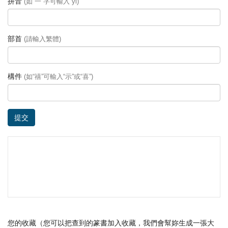
拼音
(如“一”字可輸入 yi)
部首
(請輸入繁體)
構件
(如“禧”可輸入“示”或“喜”)
提交
您的收藏（您可以把查到的篆書加入收藏，我們會幫妳生成一張大