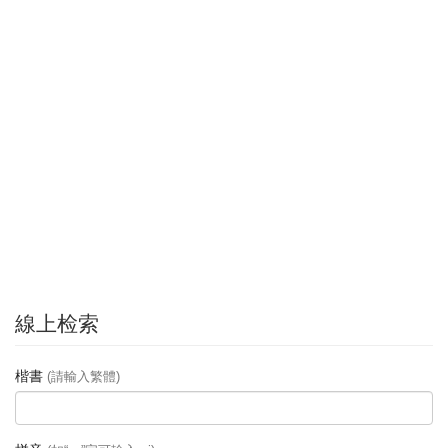
線上检索
楷書
(請輸入繁體)