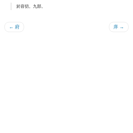
於容切。九部。
← 府
庠 →