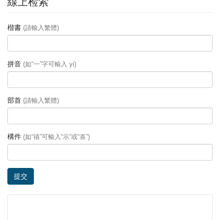
線上检索
楷書
(請輸入繁體)
拼音
(如“一”字可輸入 yi)
部首
(請輸入繁體)
構件
(如“禧”可輸入“示”或“喜”)
提交