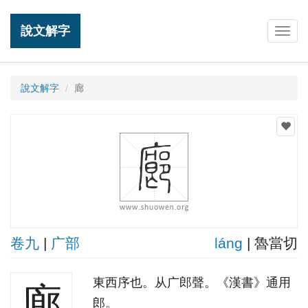
說文解字
Togg
navig
說文解字
廊
卷九
|
广部
lánɡ
| 魯當切
東西序也。从广郎聲。《漢書》通用
廊
郎。