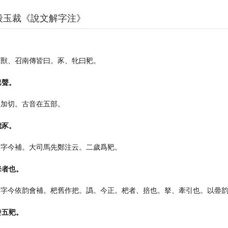
段玉裁《說文解字注》
。
釋獸、召南傳皆曰。豕、牝曰豝。
巴聲。
伯加切。古音在五部。
歲豕。
豕字今補。大司馬先鄭注云。二歲爲豝。
拏者也。
者字今依韵會補。杷舊作把。譌。今正。杷者、掊也。拏、牽引也。以㬪
發五豝。