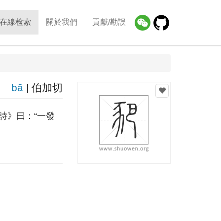
在線检索
關於我們
貢獻/勘誤
bā
| 伯加切
詩》曰：“一發