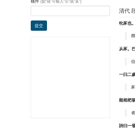
構件
(如“禧”可輸入“示”或“喜”)
清代 
牝豕也
提交
从豕。
一曰二
能相杷
詩曰一