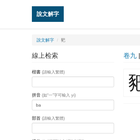
說文解字
說文解字
豝
線上检索
卷九
楷書
(請輸入繁體)
拼音
(如“一”字可輸入 yi)
部首
(請輸入繁體)