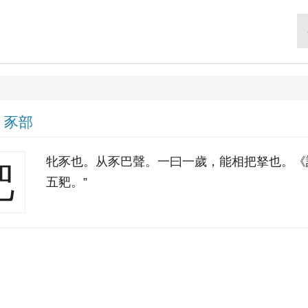
|
豕部
牝豕也。从豕巴聲。一曰一歲，能相把拏也。《
豝
五豝。”